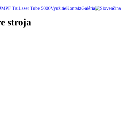
MPF TruLaser Tube 5000
Využitie
Kontakt
Galéria
 stroja