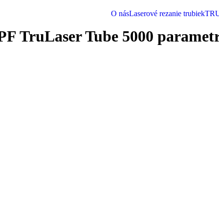
O nás
Laserové rezanie trubiek
TRU
 TruLaser Tube 5000 parametre